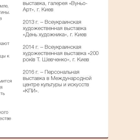
выставка, галерея «Вуньо-
мле,
Арт», г. Киев
тины.
в
2013 г. – Всеукраинская
художественная выставка
«День художника», г. Киев
ажают
2014 г. – Всеукраинская
художественная выставка «200
цы к
років Т. Шевченко», г. Киев
2016 г. – Персональная
о
выставка в Международной
емится
центре культуры и искусств
ся
«КПИ».
ть
кого
естве