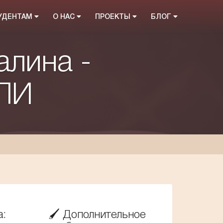
ТУДЕНТАМ
О НАС
ПРОЕКТЫ
БЛОГ
алина -
АПИ
а:
🖌️ Дополнительное