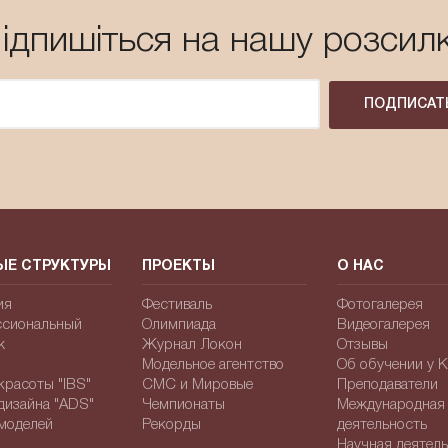
ідпишіться на нашу розсил
ПОДПИСАТ
ЫЕ СТРУКТУРЫ
ПРОЕКТЫ
О НАС
ия
Фестиваль
Фотогалерея
сиональный
Олимпиада
Видеогалерея
ж
Журнал Локон
Отзывы
Модельное агентство
Об обучении у 
расоты "IBS"
СМС и Мировые
Преподаватели
дизайна "ADS"
Чемпионаты
Международная
моделей
Рекорды
деятельность
Научная деятел