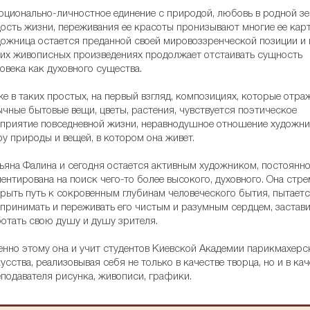
ционально-личностное единение с природой, любовь в родной зе
ость жизни, переживания ее красоты пронизывают многие ее кар
ожница остается преданной своей мировоззренческой позиции и 
их живописных произведениях продолжает отстаивать сущность
овека как духовного существа.
е в таких простых, на первый взгляд, композициях, которые отр
чные бытовые вещи, цветы, растения, чувствуется поэтическое
приятие повседневной жизни, неравнодушное отношение художни
у природы и вещей, в котором она живет.
ьяна Фалина и сегодня остается активным художником, постоянн
ентирована на поиск чего-то более высокого, духовного. Она стр
рыть путь к сокровенным глубинам человеческого бытия, пытает
принимать и переживать его чистым и разумным сердцем, застави
отать свою душу и душу зрителя.
нно этому она и учит студентов Киевской Академии парикмахерс
усства, реализовывая себя не только в качестве творца, но и в кач
подавателя рисунка, живописи, графики.