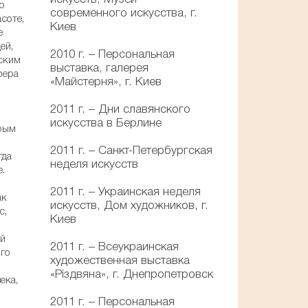
о
современного искусства, г.
соте,
Киев
е
ей,
2010 г. – Персональная
ским
выставка, галерея
фера
«Майстерня», г. Киев
2011 г. – Дни славянского
искусства в Берлине
орым
2011 г. – Санкт-Петербургская
гда
неделя искусств
.
2011 г. – Украинская неделя
ак
искусств, Дом художников, г.
с,
Киев
ей
2011 г. – Всеукраинская
ого
художественная выставка
«Різдвяна», г. Днепропетровск
ека,
2011 г. – Персональная