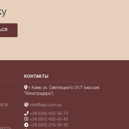
ку
ЬСЯ
КОНТАКТЫ
г. Киев, ул. Светлицкого 31/7 (массив
"Виноградарь")
КАПИ
info@kapi.com.ua
+38 (044) 455-56-72
+38 (097) 462-45-45
+38 (093) 276-59-55
ьность