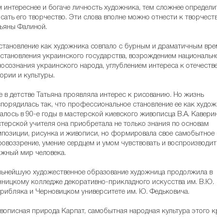
 интереснее и богаче личность художника, тем сложнее определи
сать его творчество. Эти слова вполне можно отнести к творчест
ьяны Фалиной.
становление как художника совпало с бурным и драматичным вр
становления украинского государства, возрождением национальн
осознания украинского народа, углублением интереса к отечеств
ории и культуры.
 в детстве Татьяна проявляла интерес к рисованию. Но жизнь
порядилась так, что профессиональное становление ее как худо
алось в 90-е годы в мастерской киевского живописца В.А. Каверин
терской учителя она приобретала не только знания по основам
позиции, рисунка и живописи, но формировала свое самобытное
овоззрение, умение сердцем и умом чувствовать и воспроизводит
жный мир человека.
ьнейшую художественное образование художница продолжила в
ницкому колледже декоративно-прикладного искусства им. В.Ю.
ибляка и Черновицком университете им. Ю. Федьковича.
описная природа Карпат, самобытная народная культура этого к