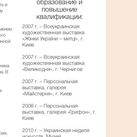
образование и
ть и
повышение
ву
квалификации:
2007 г. – Всеукраинская
еменем
художественная выставка
ого
«Жінки України – митці», г.
енной
Киев
2007 г. – Всеукраинская
художественная выставка
жника
«Великодня», г. Чернигов
а. В
2007 г. – Персональная
выставка, галерея
ь
«Майстерня», г. Киев
2008 г. – Персональная
выставка, галерея «Грифон», г.
Киев
2010 г. – Украинская неделя
рая,
искусств, Музей