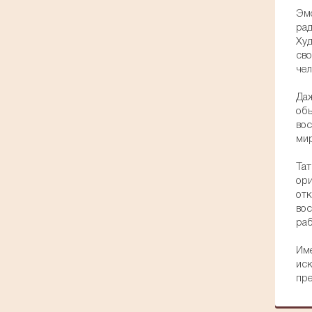
Эмо
рад
Худ
сво
чел
Даж
обы
вос
мир
Тат
ори
отк
вос
раб
Име
иск
пре