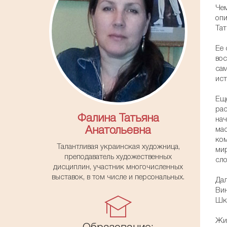
Чем
опи
Тат
Ее 
вос
сам
ист
Еще
рас
Фалина Татьяна
нач
Анатольевна
мас
ком
Талантливая украинская художница,
мир
преподаватель художественных
сло
дисциплин, участник многочисленных
выставок, в том числе и персональных.
Дал
Вин
Шкр
Жив