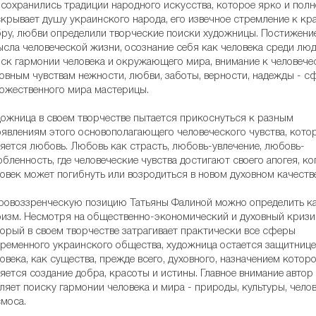
 сохранились традиции народного искусства, которое ярко и полн
крывает душу украинского народа, его извечное стремление к кра
ру, любви определили творческие поиски художницы. Постижени
сла человеческой жизни, осознание себя как человека среди люд
ск гармонии человека и окружающего мира, внимание к человече
овным чувствам нежности, любви, заботы, верности, надежды - с
ожественного мира мастерицы.
ожница в своем творчестве пытается прикоснуться к разным
явлениям этого основополагающего человеческого чувства, кот
яется любовь. Любовь как страсть, любовь-увлечение, любовь-
бленность, где человеческие чувства достигают своего апогея, ко
овек может погибнуть или возродиться в новом духовном качестве
овоззренческую позицию Татьяны Фалиной можно определить к
изм. Несмотря на общественно-экономический и духовный кризи
орый в своем творчестве затрагивает практически все сферы
ременного украинского общества, художница остается защитниц
овека, как существа, прежде всего, духовного, назначением котор
яется создание добра, красоты и истины. Главное внимание автор
ляет поиску гармонии человека и мира - природы, культуры, челов
моса.