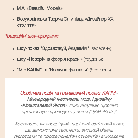
М.A. «Beautiful Models»
Всеукраїнська Творча Олімпіада «Дизайнер ХХІ
століття»
Традиційні шоу-програми
шоу-показ "Здравствуй, Академія!"
(вересень);
шоу «Новорічна феєрія краси!»
(грудень);
“Міс КАПМ” та "Весняна фантазія"
(березень).
Особлива подія та грандіозний проект КАПМ
-
Міжнародний Фестиваль моди і дизайну
«Кришталевий Янгол»
, який Академія щорічно
організовує і проводить у квітні (ЦКМ «КПІ» )!
Фестиваль, як своєрідний щорічний заліковий іспит,
що демонструє творчість, високий рівень
підготовки та професіоналізм студентів і викладачів