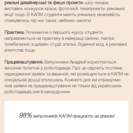
реальні дизайнерські та фешн проекти
, шоу-покази,
виставки, конкурси краси, фотосесії, телепроекти, рекламні
акції тощо. В КАПМ студенти мають унікальну можливість
стажуватись під час таких «виїзних» занять!
Практика.
Починаючи з першого курсу, студенти
направляються на практику в найкращі салони, театри,
телебачення, в дизайн-студії, ательє, будинки мод, в рекламні
агентства тощо.
Працевлаштування.
Випускники Академії користуються
високим попитом у роботодавців. Про це свідчить постійне
надходження заявок та вакансій, які розміщуються в КАПМ на
спеціальній дошці оголошень. Кожного дня ми отримуємо
нові заявки на працевлаштування не тільки від українських
роботодавців, але й закордонних.
98%
випускників КАПМ працюють за фахом!