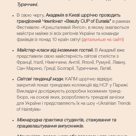
Туреччині.
В свою чергу,
Академія в Києві щорічно проводить
грандіозний Чемпіонат «Beauty CUP of Eurasia”
в рамках
Фестивалю «Кришталевий Янгол», в якому змагаються
майстри майже зі всіх регіонів України та команди
фахівців із понад 10 країн світу! (
детальніше на сайті
)
Майстер-класи від іноземних гостей.
В Академії вже
представили свою майстерність світові стилісти з
Франції, Італії, Німеччини, Англії, Японії, Румунії, Лівану,
Сан-Марино, Греції, Болгарії, Туреччини, Латвії.
Світові тенденції моди.
КАПМ щорічно відвідує
закритий показ трендових коллекцій від HCF у Парижі.
Викладачі досліджують розробки іноземних тренд-
бюро, на основі яких, розробляють трендові зачіски
для України і представляють їх на шоу «Ukrainian Trends
of Hairstyles»
Міжнародна практика студентів, стажування та
працевлаштування випускників.