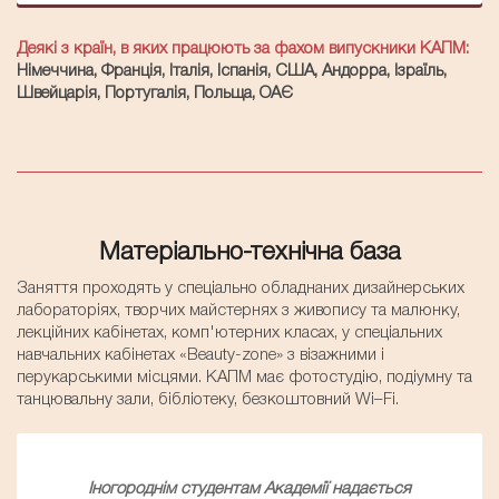
Деякі з країн, в яких працюють за фахом випускники КАПМ:
Німеччина, Франція, Італія, Іспанія, США, Андорра, Ізраїль,
Швейцарія, Португалія, Польща, ОАЄ
Матеріально-технічна база
Заняття проходять у спеціально обладнаних дизайнерських
лабораторіях, творчих майстернях з живопису та малюнку,
лекційних кабінетах, комп'ютерних класах, у спеціальних
навчальних кабінетах «Beauty-zone» з візажними і
перукарськими місцями. КАПМ має фотостудію, подіумну та
танцювальну зали, бібліотеку, безкоштовний Wi–Fi.
Iногороднім студентам Академії надається