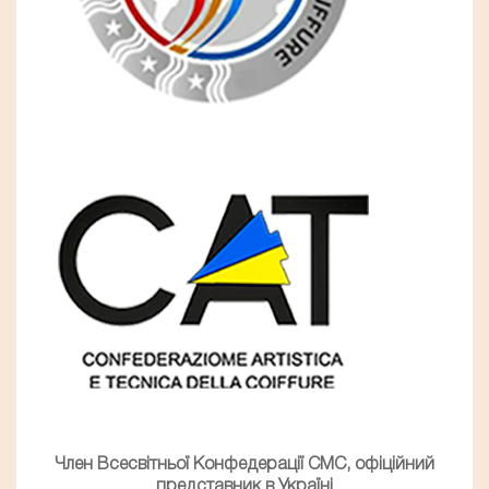
Член Всесвітньої Конфедерації СМС, офіційний
представник в Україні