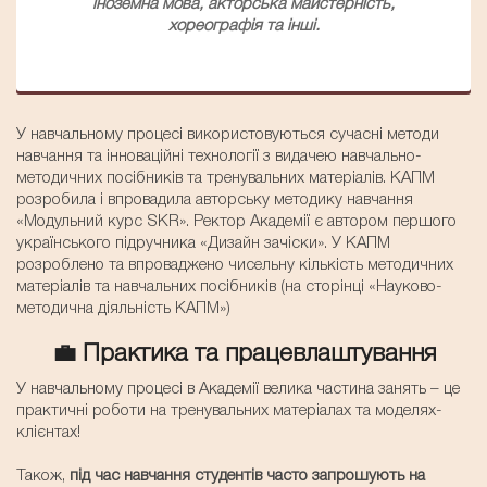
іноземна мова, акторська майстерність,
хореографія та інші.
У навчальному процесі використовуються сучасні методи
навчання та інноваційні технології з видачею навчально-
методичних посібників та тренувальних матеріалів. КАПМ
розробила і впровадила авторську методику навчання
«Модульний курс SKR». Ректор Академії є автором першого
українського підручника «Дизайн зачіски». У КАПМ
розроблено та впроваджено чисельну кількість методичних
матеріалів та навчальних посібників (на сторінці «Науково-
методична діяльність КАПМ»)
💼 Практика та працевлаштування
У навчальному процесі в Академії велика частина занять – це
практичні роботи на тренувальних матеріалах та моделях-
клієнтах!
Також,
під час навчання студентів часто запрошують на