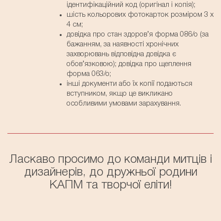
ідентифікаційний код (оригінал і копія);
шість кольорових фотокарток розміром 3 х
4 см;
довідка про стан здоров’я форма 086/о (за
бажанням, за наявності хронічних
захворювань відповідна довідка є
обов’язковою); довідка про щеплення
форма 063/о;
інші документи або їх копії подаються
вступником, якщо це викликано
особливими умовами зарахування.
Ласкаво просимо до команди митців і
дизайнерів, до дружньої родини
КАПМ та творчої еліти!