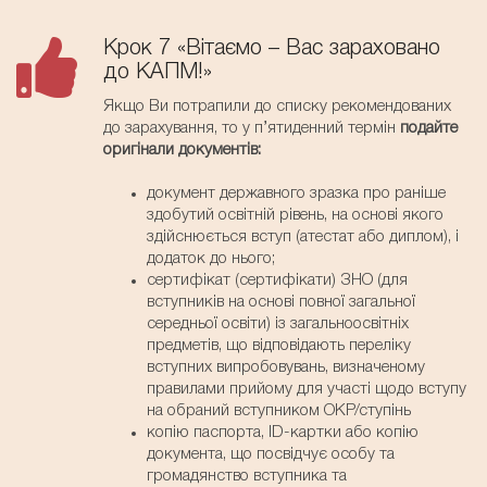
Крок 7 «Вітаємо – Вас зараховано
до КАПМ!»
Якщо Ви потрапили до списку рекомендованих
до зарахування, то у п’ятиденний термін
подайте
оригінали документів:
документ державного зразка про раніше
здобутий освітній рівень, на основі якого
здійснюється вступ (атестат або диплом), і
додаток до нього;
сертифікат (сертифікати) ЗНО (для
вступників на основі повної загальної
середньої освіти) із загальноосвітніх
предметів, що відповідають переліку
вступних випробовувань, визначеному
правилами прийому для участі щодо вступу
на обраний вступником ОКР/ступінь
копію паспорта, ID-картки або копію
документа, що посвідчує особу та
громадянство вступника та