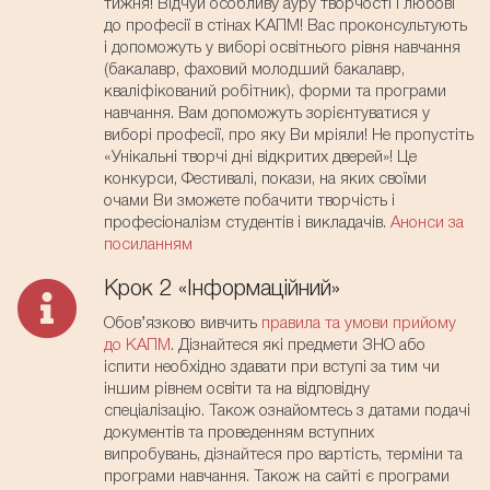
тижня! Відчуй особливу ауру творчості і любові
до професії в стінах КАПМ! Вас проконсультують
і допоможуть у виборі освітнього рівня навчання
(бакалавр, фаховий молодший бакалавр,
кваліфікований робітник), форми та програми
навчання. Вам допоможуть зорієнтуватися у
виборі професії, про яку Ви мріяли! Не пропустіть
«Унікальні творчі дні відкритих дверей»! Це
конкурси, Фестивалі, покази, на яких своїми
очами Ви зможете побачити творчість і
професіоналізм студентів і викладачів.
Анонси за
посиланням
Крок 2 «Інформаційний»
Обов’язково вивчить
правила та умови прийому
до КАПМ
. Дізнайтеся які предмети ЗНО або
іспити необхідно здавати при вступі за тим чи
іншим рівнем освіти та на відповідну
спеціалізацію. Також ознайомтесь з датами подачі
документів та проведенням вступних
випробувань, дізнайтеся про вартість, терміни та
програми навчання. Також на сайті є програми