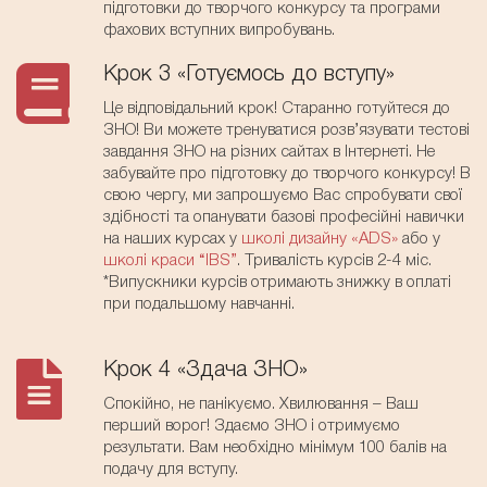
підготовки до творчого конкурсу та програми
фахових вступних випробувань.
Крок 3 «Готуємось до вступу»
Це відповідальний крок! Старанно готуйтеся до
ЗНО! Ви можете тренуватися розв’язувати тестові
завдання ЗНО на різних сайтах в Інтернеті. Не
забувайте про підготовку до творчого конкурсу! В
свою чергу, ми запрошуємо Вас спробувати свої
здібності та опанувати базові професійні навички
на наших курсах у
школі дизайну «ADS»
або у
школі краси “IBS”
. Тривалість курсів 2-4 міс.
*Випускники курсів отримають знижку в оплаті
при подальшому навчанні.
Крок 4 «Здача ЗНО»
Спокійно, не панікуємо. Хвилювання – Ваш
перший ворог! Здаємо ЗНО і отримуємо
результати. Вам необхідно мінімум 100 балів на
подачу для вступу.