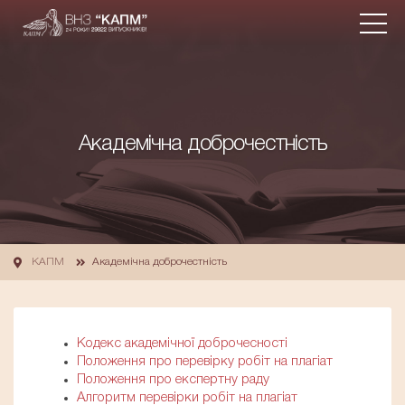
Академічна доброчестність
КАПМ
Академічна доброчестність
Кодекс академічної доброчесності
Положення про перевірку робіт на плагіат
Положення про експертну раду
Алгоритм перевірки робіт на плагіат