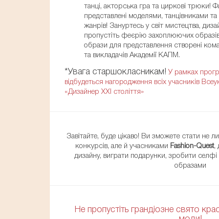
танці, акторська гра та циркові трюки! Ф
представлені моделями, танцівниками та
жанрів! Зануртесь у світ мистецтва, диза
пропустіть феєрію захоплюючих образів!
образи для представлення створені кома
та викладачів Академії КАПМ.
*Увага старшокласникам!
У рамках прог
відбудеться нагородження всіх учасників Всеук
«Дизайнер XXI століття»
Завітайте, буде цікаво! Ви зможете стати не 
конкурсів, але й учасниками
Fashion-Quest
,
дизайну, виграти подарунки, зробити селфі
образами
Не пропустіть грандіозне свято кра
моди!