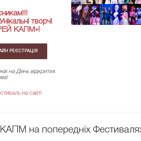
никам!!!
нікальні творчі
РЕЙ КАПМ»!
ЙН РЕЄСТРАЦІЯ
ків на День відкритих
ва!
тиваль на сайті
д КАПМ на попередніх Фестиваля