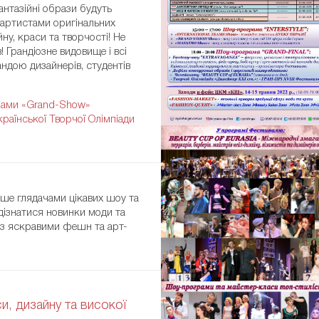
антазійні образи будуть
 артистами оригінальних
ВІДКРИТИ
йну, краси та творчості! Не
 Грандіозне видовище і всі
ндою дизайнерів, студентів
рами «Grand-Show»
раїнської Творчої Олімпіади
лише глядачами цікавих шоу та
 дізнатися новинки моди та
 з яскравими фешн та арт-
ВІДКРИТИ
си, дизайну та високої