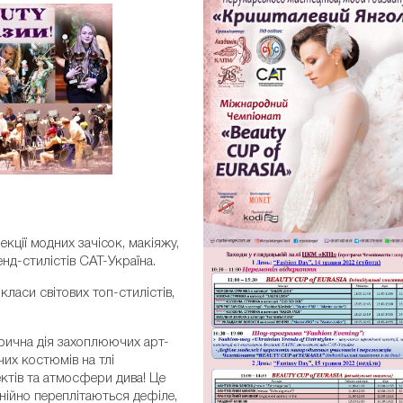
ОНАТУ
ВІДКРИТИ
:
екції модних зачісок, макіяжу,
енд-стилістів САТ-Україна.
класи світових топ-стилістів,
рична дія захоплюючих арт-
чих костюмів на тлі
ктів та атмосфери дива! Це
ійно переплітаються дефіле,