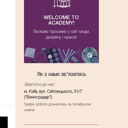
WELCOME TO
ACADEMY!
Ласкаво просимо у світ моди,
дизайну і краси!
Як з нами зв’язатись
Завітати до нас
м. Київ, вул. Світлицького, 31/7
("Виноградар")
Графік роботи дізнайтесь за телефоном
нижче