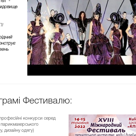
ел" -
 видовище
ПІ
рідний
онструє
КОРОТКИЙ ВІДЕОКЛІП
вень
ФЕСТИВАЛЮ
грамі Фестивалю:
професійні конкурси серед
 з парикмахерського
у, дизайну одягу)