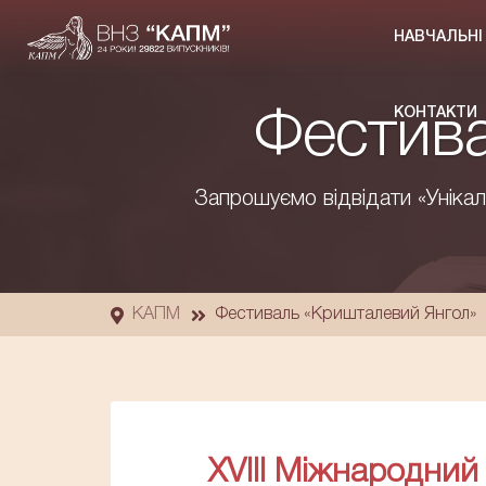
НАВЧАЛЬНІ
КОНТАКТИ
Фестива
Запрошуємо відвідати «Унік
КАПМ
Фестиваль «Кришталевий Янгол»
XVIII Міжнародни