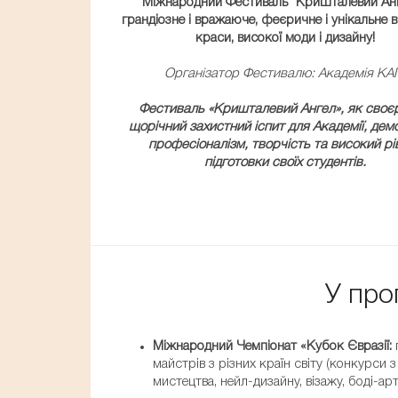
Міжнародний Фестиваль "Кришталевий Анг
грандіозне і вражаюче, феєричне і унікальне
краси, високої моди і дизайну!
Організатор Фестивалю: Академія КА
Фестиваль «Кришталевий Ангел», як своє
щорічний захистний іспит для Академії, дем
професіоналізм, творчість та високий рі
підготовки своїх студентів.
У про
Міжнародний Чемпіонат «Кубок Євразії:
майстрів з різних країн світу (конкурси
мистецтва, нейл-дизайну, візажу, боді-арт