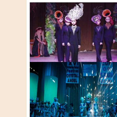
ШОУ "ГАРМОНІЯ" ВІД
КИЇВСЬКОЇ АКАДЕМІЇ
ПАРИКМАХЕРСЬКОГО
МИСТЕЦТВА (2019 Р.)
УНІКАЛЬНЕ ВИДОВИЩНЕ
ШОУ «FUTURISTIC STORY» ВІД
КИЇВСЬКОЇ АКАДЕМІЇ