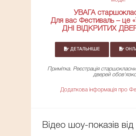
УВАГА старшоклас
Для вас Фестиваль – це «У
ДНІ ВІДКРИТИХ ДВЕ
ДЕТАЛЬНІШЕ
ОНЛА
Примітка. Реєстрація старшокласни
дверей обов'язко
Додаткова інформація про Фес
Відео шоу-показів ві