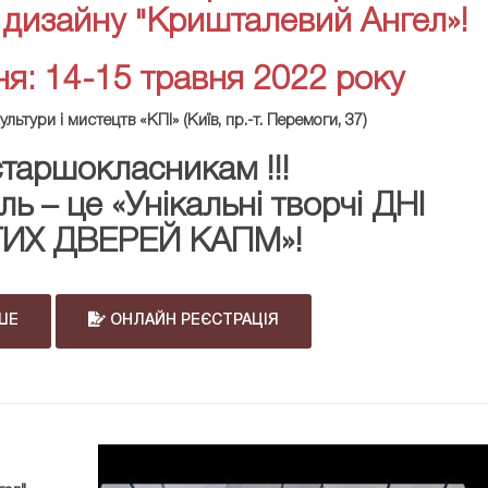
 дизайну "Кришталевий Ангел»!
я: 14-15 травня 2022 року
льтури і мистецтв «КПІ» (Київ, пр.-т. Перемоги, 37)
таршокласникам !!!
ь – це «Унікальні творчі ДНІ
ИХ ДВЕРЕЙ КАПМ»!
ШЕ
ОНЛАЙН РЕЄСТРАЦІЯ