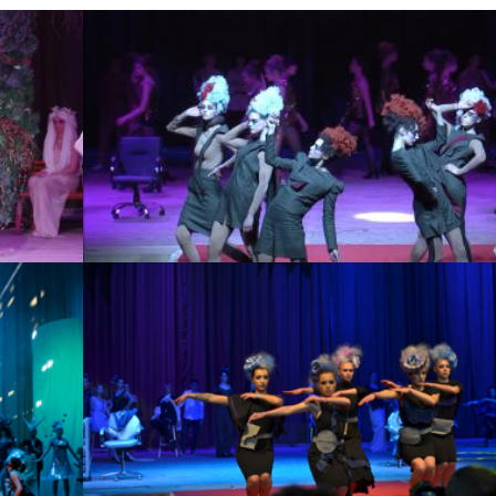
ТРЕНДОВА КОЛЕКЦІЯ ЗАЧІСОК
НА СЕЗОН «ВЕСНА-ЛІТО 2019»
ВІД КИЇВСЬКОЇ АКАДЕМІЇ
ПАРИКМАХЕРСЬКОГО
МИСТЕЦТВА
ШОУ-ПОКАЗ ТРЕНДОВОЇ
КОЛЕКЦІЇ ЗАЧІСОК «FASHION
STYLE». МОДНІ ТЕНДЕНЦІЇ НА