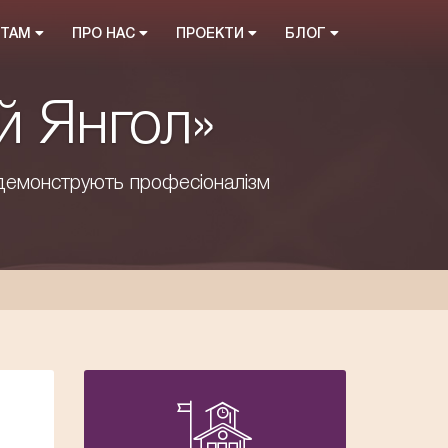
НТАМ
ПРО НАС
ПРОЕКТИ
БЛОГ
й Янгол»
демонструють професіоналізм