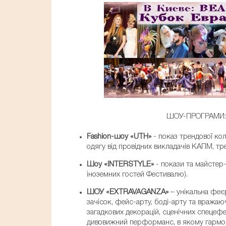
КОРОТКИЙ КЛІП ЧЕМПІ
ШОУ-ПРОГРАМИ
Fashion-шоу «UTH»
- показ трендової кол
одягу від провідних викладачів КАПМ, тр
Шоу «INTERSTYLE»
- покази та майстер-
іноземних гостей Фестивалю).
ШОУ «EXTRAVAGANZA»
– унікальна феє
зачісок, фейс-арту, боді-арту та вражаю
загадкових декорацій, сценічних спецефе
дивовижний перформанс, в якому гармон