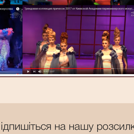
СЕЗОН «ВЕСНА-ЛІТО 2018» ВІД
КИЇВСЬКОЇ АКАДЕМІЇ
ПАРИКМАХЕРСЬКОГО
МИСТЕЦТВА
ТРЕНДОВА КОЛЕКЦІЯ ЗАЧІСОК
НА СЕЗОН «ВЕСНА-ЛІТО 2017»
ВІД КИЇВСЬКОЇ АКАДЕМІЇ
ПАРИКМАХЕРСЬКОГО
МИСТЕЦТВА
ідпишіться на нашу розсил