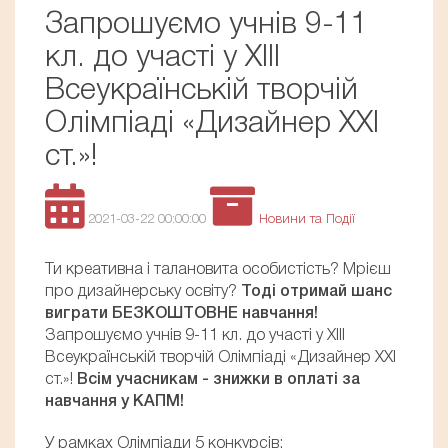
Запрошуємо учнів 9-11
кл. до участі у ХIІI
Всеукраїнській творчій
Олімпіаді «Дизайнер ХХІ
ст.»!
2021-03-22 00:00:00
Новини та Події
Ти креативна і талановита особистість? Мрієш
про дизайнерську освіту?
Тоді отримай шанс
виграти БЕЗКОШТОВНЕ навчання!
Запрошуємо учнів 9-11 кл. до участі у ХIІI
Всеукраїнській творчій Олімпіаді «Дизайнер ХХІ
ст.»!
Всім учасникам - знижки в оплаті за
навчання у КАПМ!
У рамках Олімпіади 5 конкурсів: