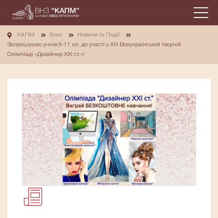
КАПМ
Блог
Новини та Події
Запрошуємо учнів 9-11 кл. до участі у ХIІI Всеукраїнській творчій
Олімпіаді «Дизайнер ХХІ ст.»!