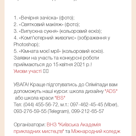
1. «Вечірня зачіска» (фото);
2. «Святковий макіяж» (фото);
3. «Випускна сукня» (кольоровий ескіз);
4. «Комп’ютерний живопис» (зображення у
Photoshop);
5. «Кімната моєї мрії» (кольоровий ескіз).
Заявки на участь та конкурсні роботи
приймаються до 15 квітня 2021 р.!
Умови участі
👈🏼
УВАГА! Краще підготуватись до Оліміпади вам
допоможуть наші курси: школа дизайну
"ADS"
або школа краси
"IBS"
Тел: (044) 455-56-72, м.т.: 097-462-45-45 (Viber),
093-276-59-55 (Telegram), 099-212-65-57
Організатори:
ВНЗ "Київська Академія
прикладних мистецтв"
та
Міжнародний коледж