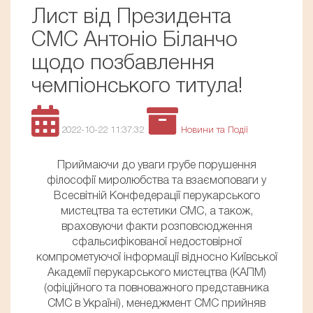
Лист від Президента
СМС Антоніо Біланчо
щодо позбавлення
чемпіонського титула!
2022-10-22 11:37:32
Новини та Події
Приймаючи до уваги грубе порушення
філософії миролюбства та взаємоповаги у
Всесвітній Конфедерації перукарського
мистецтва та естетики СМС, а також,
враховуючи факти розповсюдження
сфальсифікованої недостовірної
компрометуючої інформації відносно Київської
Академії перукарського мистецтва (КАПМ)
(офіційного та повноважного представника
СМС в Україні), менеджмент СМС прийняв