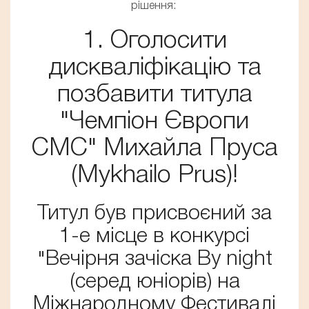
рішення:
1. Оголосити
дискваліфікацію та
позбавити титула
"Чемпіон Європи
СМС" Михайла Пруса
(Mykhailo Prus)!
Титул був присвоєний за
1-е місце в конкурсі
"Вечірня зачіска By night
(серед юніорів) на
Міжнародному Фестивалі