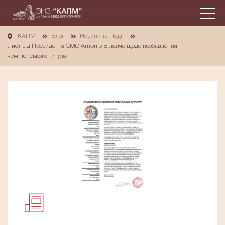
КАПМ
Блог
Новини та Події
Лист від Президента СМС Антоніо Біланчо щодо позбавлення
чемпіонського титула!