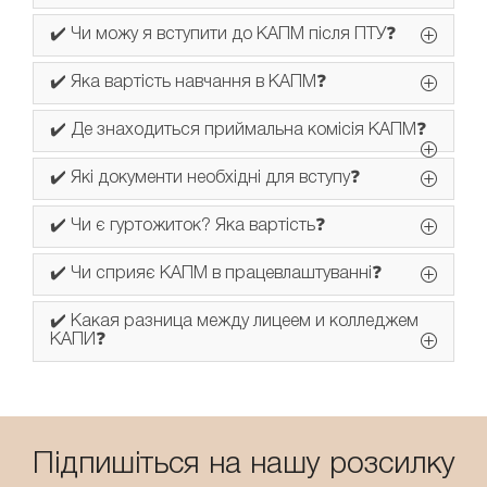
✔️ Чи можу я вступити до КАПМ після ПТУ❓
✔️ Яка вартість навчання в КАПМ❓
✔️ Де знаходиться приймальна комісія КАПМ❓
✔️ Які документи необхідні для вступу❓
️✔️ Чи є гуртожиток? Яка вартість❓
✔️ Чи сприяє КАПМ в працевлаштуванні❓
✔️ Какая разница между лицеем и колледжем
КАПИ❓
Підпишіться на нашу розсилку