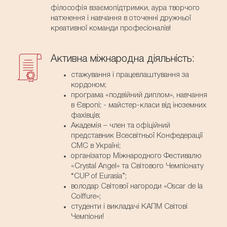
філософія взаємопідтримки, аура творчого
натхнення і навчання в оточенні дружньої
креативної команди професіоналів!
Активна міжнародна діяльність:
стажування і працевлаштування за
кордоном;
програма «подвійний диплом», навчання
в Європі; - майстер-класи від іноземних
фахівців;
Академія – член та офіційний
представник Всесвітньої Конфедерації
СМС в Україні;
організатор Міжнародного Фестивалю
«Crystal Angel» та Світового Чемпіонату
“CUP of Eurasia”;
володар Світової нагороди «Oscar de la
Coiffure»;
студенти і викладачі КАПМ Світові
Чемпіони!