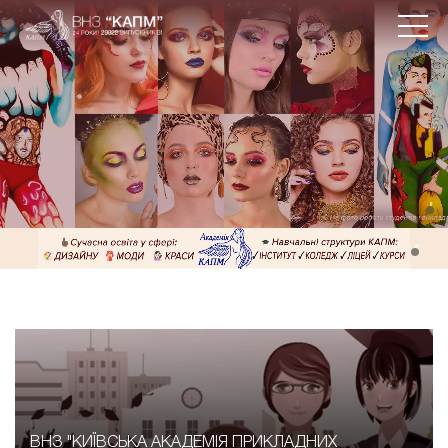
Візаж,
фейс-арт
, боді-арт
ІНСТИТУТ / КОЛЕДЖ / ЛІЦЕЙ / КУРСИ
ВНЗ "КИЇВСЬКА АКАДЕМІЯ ПРИКЛАДНИХ