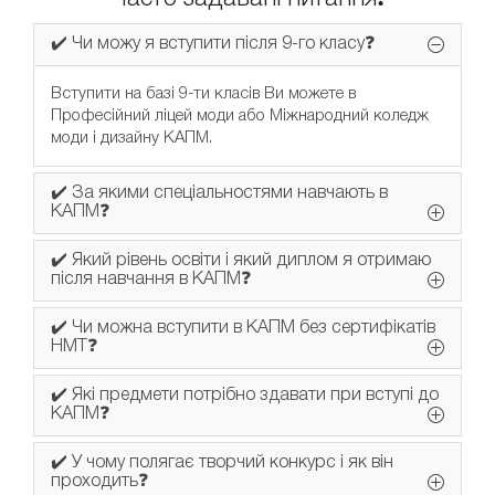
✔️ Чи можу я вступити після 9-го класу❓
Вступити на базі 9-ти класів Ви можете в
Професійний ліцей моди або Міжнародний коледж
моди і дизайну КАПМ.
✔️ За якими спеціальностями навчають в
КАПМ❓
✔️ Який рівень освіти і який диплом я отримаю
після навчання в КАПМ❓
✔️ Чи можна вступити в КАПМ без сертифікатів
НМТ❓
✔️ Які предмети потрібно здавати при вступі до
КАПМ❓
✔️ У чому полягає творчий конкурс і як він
проходить❓